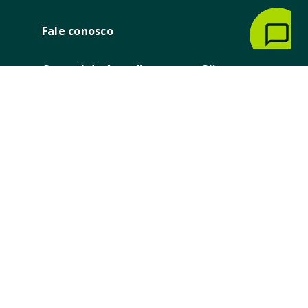
Fale conosco
Central de Atendimento ao Cliente
Capital e região metropolitana
4020 2308
Demais localidades
0800 709 2332
Canal de direitos do titular de dados
pessoais
Ouvidoria
Capital e demais localidades