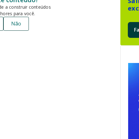
Sai
e a construir conteúdos
exc
hores para você.
Não
F