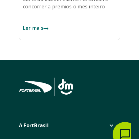
concorrer a prêmios o mês inteiro
Ler mais
A FortBrasil